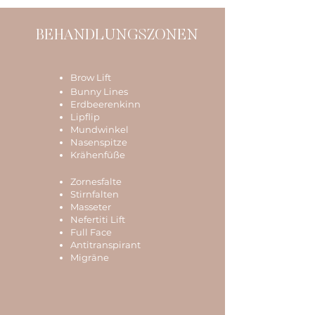
BEHANDLUNGSZONEN
Brow Lift
Bunny Lines
Erdbeerenkinn
Lipflip
Mundwinkel
Nasenspitze
Krähenfüße
Zornesfalte
Stirnfalten
Masseter
Nefertiti Lift
Full Face
Antitranspirant
Migräne