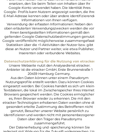
ersetzen, den Sie beim Teilen von Inhalten über Ihr
Google-Konto verwendet haben. Die Identität Ihres
Google- Profils kann Nutzern angezeigt werden, die Ihre
E-Mail-Adresse kennen oder über andere identifizierende
Informationen von Ihnen verfügen.
Verwendung der erfassten Informationen: Neben den
oben erläuterten Verwendungszwecken werden die von
Ihnen bereitgestellten Informationen gemäß den
geltenden Google-Datenschutzbestimmungen genutzt.
Google veröffentlicht möglicherweise zusammengefasste
Statistiken über die +1-Aktivitäten der Nutzer bzw. gibt
diese an Nutzer und Partner weiter, wie etwa Publisher,
Inserenten oder verbundene Websites.
Datenschutzerklärung für die Nutzung von etracker
Unsere Webseite nutzt den Analysedienst etracker.
Anbieter ist die etracker GmbH, Erste Brunnenstraße 1
20459 Hamburg Germany.
Aus den Daten können unter einem Pseudonym
Nutzungsprofile erstellt werden. Dazu können Cookies
eingesetzt werden. Bei Cookies handelt es sich um kleine
Textdateien, die lokal im Zwischenspeicher Ihres Internet-
Browsers gespeichert werden. Die Cookies ermöglichen
es, Ihren Browser wieder zu erkennen. Die mit den
etracker-Technologien erhobenen Daten werden ohne die
gesondert erteilte Zustimmung des Betroffenen nicht
genutzt, Besucher unserer Website persönlich zu
identifizieren und werden nicht mit personenbezogenen
Daten über den Träger des Pseudonyms
zusammengeführt.
Der Datenerhebung und -speicherung können Sie
jederzeit mit Wirkung für die Zukunft widersprechen. Um