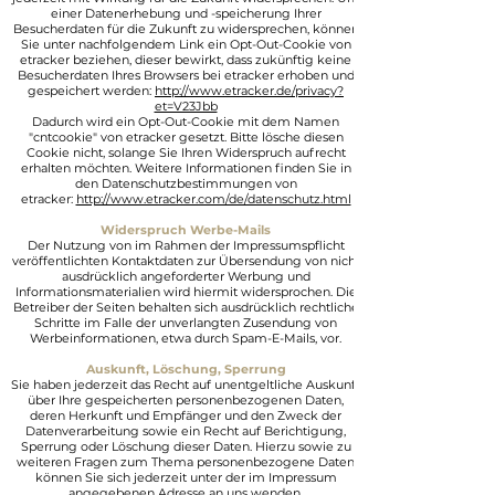
einer Datenerhebung und -speicherung Ihrer
Besucherdaten für die Zukunft zu widersprechen, können
Sie unter nachfolgendem Link ein Opt-Out-Cookie von
etracker beziehen, dieser bewirkt, dass zukünftig keine
Besucherdaten Ihres Browsers bei etracker erhoben und
gespeichert werden:
http://www.etracker.de/privacy?
et=V23Jbb
Dadurch wird ein Opt-Out-Cookie mit dem Namen
"cntcookie" von etracker gesetzt. Bitte lösche diesen
Cookie nicht, solange Sie Ihren Widerspruch aufrecht
erhalten möchten. Weitere Informationen finden Sie in
den Datenschutzbestimmungen von
etracker:
http://www.etracker.com/de/datenschutz.html
Widerspruch Werbe-Mails
Der Nutzung von im Rahmen der Impressumspflicht
veröffentlichten Kontaktdaten zur Übersendung von nicht
ausdrücklich angeforderter Werbung und
Informationsmaterialien wird hiermit widersprochen. Die
Betreiber der Seiten behalten sich ausdrücklich rechtliche
Schritte im Falle der unverlangten Zusendung von
Werbeinformationen, etwa durch Spam-E-Mails, vor.
Auskunft, Löschung, Sperrung
Sie haben jederzeit das Recht auf unentgeltliche Auskunft
über Ihre gespeicherten personenbezogenen Daten,
deren Herkunft und Empfänger und den Zweck der
Datenverarbeitung sowie ein Recht auf Berichtigung,
Sperrung oder Löschung dieser Daten. Hierzu sowie zu
weiteren Fragen zum Thema personenbezogene Daten
können Sie sich jederzeit unter der im Impressum
angegebenen Adresse an uns wenden.