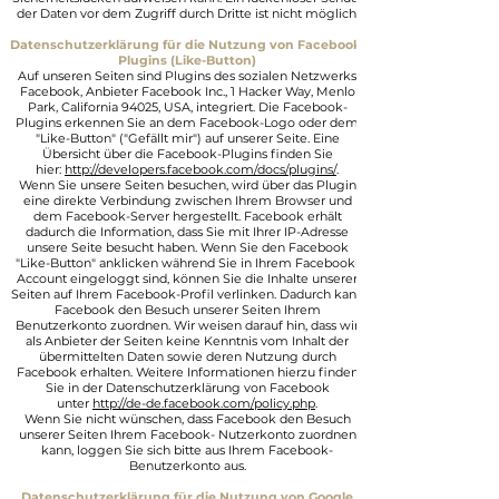
der Daten vor dem Zugriff durch Dritte ist nicht möglich.
Datenschutzerklärung für die Nutzung von Facebook-
Plugins (Like-Button)
Auf unseren Seiten sind Plugins des sozialen Netzwerks
Facebook, Anbieter Facebook Inc., 1 Hacker Way, Menlo
Park, California 94025, USA, integriert. Die Facebook-
Plugins erkennen Sie an dem Facebook-Logo oder dem
"Like-Button" ("Gefällt mir") auf unserer Seite. Eine
Übersicht über die Facebook-Plugins finden Sie
hier:
http://developers.facebook.com/docs/plugins/
.
Wenn Sie unsere Seiten besuchen, wird über das Plugin
eine direkte Verbindung zwischen Ihrem Browser und
dem Facebook-Server hergestellt. Facebook erhält
dadurch die Information, dass Sie mit Ihrer IP-Adresse
unsere Seite besucht haben. Wenn Sie den Facebook
"Like-Button" anklicken während Sie in Ihrem Facebook-
Account eingeloggt sind, können Sie die Inhalte unserer
Seiten auf Ihrem Facebook-Profil verlinken. Dadurch kann
Facebook den Besuch unserer Seiten Ihrem
Benutzerkonto zuordnen. Wir weisen darauf hin, dass wir
als Anbieter der Seiten keine Kenntnis vom Inhalt der
übermittelten Daten sowie deren Nutzung durch
Facebook erhalten. Weitere Informationen hierzu finden
Sie in der Datenschutzerklärung von Facebook
unter
http://de-de.facebook.com/policy.php
.
Wenn Sie nicht wünschen, dass Facebook den Besuch
unserer Seiten Ihrem Facebook- Nutzerkonto zuordnen
kann, loggen Sie sich bitte aus Ihrem Facebook-
Benutzerkonto aus.
Datenschutzerklärung für die Nutzung von Google