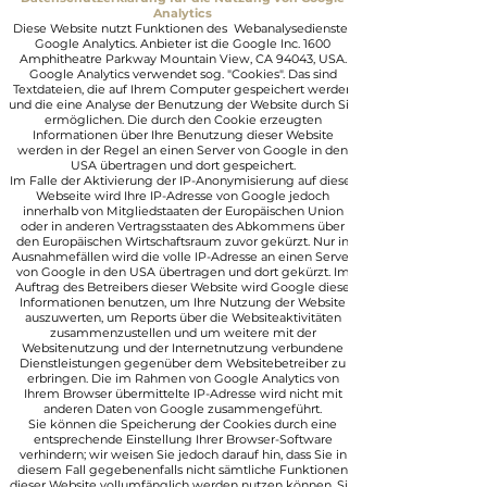
Analytics
Diese Website nutzt Funktionen des Webanalysedienstes
Google Analytics. Anbieter ist die Google Inc. 1600
Amphitheatre Parkway Mountain View, CA 94043, USA.
Google Analytics verwendet sog. "Cookies". Das sind
Textdateien, die auf Ihrem Computer gespeichert werden
und die eine Analyse der Benutzung der Website durch Sie
ermöglichen. Die durch den Cookie erzeugten
Informationen über Ihre Benutzung dieser Website
werden in der Regel an einen Server von Google in den
USA übertragen und dort gespeichert.
Im Falle der Aktivierung der IP-Anonymisierung auf dieser
Webseite wird Ihre IP-Adresse von Google jedoch
innerhalb von Mitgliedstaaten der Europäischen Union
oder in anderen Vertragsstaaten des Abkommens über
den Europäischen Wirtschaftsraum zuvor gekürzt. Nur in
Ausnahmefällen wird die volle IP-Adresse an einen Server
von Google in den USA übertragen und dort gekürzt. Im
Auftrag des Betreibers dieser Website wird Google diese
Informationen benutzen, um Ihre Nutzung der Website
auszuwerten, um Reports über die Websiteaktivitäten
zusammenzustellen und um weitere mit der
Websitenutzung und der Internetnutzung verbundene
Dienstleistungen gegenüber dem Websitebetreiber zu
erbringen. Die im Rahmen von Google Analytics von
Ihrem Browser übermittelte IP-Adresse wird nicht mit
anderen Daten von Google zusammengeführt.
Sie können die Speicherung der Cookies durch eine
entsprechende Einstellung Ihrer Browser-Software
verhindern; wir weisen Sie jedoch darauf hin, dass Sie in
diesem Fall gegebenenfalls nicht sämtliche Funktionen
dieser Website vollumfänglich werden nutzen können. Sie