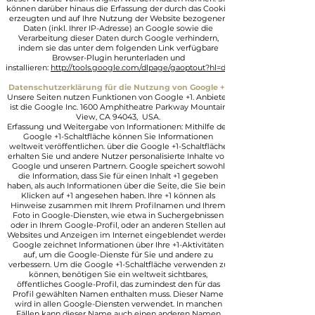
können darüber hinaus die Erfassung der durch das Cookie
erzeugten und auf Ihre Nutzung der Website bezogenen
Daten (inkl. Ihrer IP-Adresse) an Google sowie die
Verarbeitung dieser Daten durch Google verhindern,
indem sie das unter dem folgenden Link verfügbare
Browser-Plugin herunterladen und
installieren:
http://tools.google.com/dlpage/gaoptout?hl=de
Datenschutzerklärung für die Nutzung von Google +1
Unsere Seiten nutzen Funktionen von Google +1. Anbieter
ist die Google Inc. 1600 Amphitheatre Parkway Mountain
View, CA 94043, USA.
Erfassung und Weitergabe von Informationen: Mithilfe der
Google +1-Schaltfläche können Sie Informationen
weltweit veröffentlichen. über die Google +1-Schaltfläche
erhalten Sie und andere Nutzer personalisierte Inhalte von
Google und unseren Partnern. Google speichert sowohl
die Information, dass Sie für einen Inhalt +1 gegeben
haben, als auch Informationen über die Seite, die Sie beim
Klicken auf +1 angesehen haben. Ihre +1 können als
Hinweise zusammen mit Ihrem Profilnamen und Ihrem
Foto in Google-Diensten, wie etwa in Suchergebnissen
oder in Ihrem Google-Profil, oder an anderen Stellen auf
Websites und Anzeigen im Internet eingeblendet werden.
Google zeichnet Informationen über Ihre +1-Aktivitäten
auf, um die Google-Dienste für Sie und andere zu
verbessern. Um die Google +1-Schaltfläche verwenden zu
können, benötigen Sie ein weltweit sichtbares,
öffentliches Google-Profil, das zumindest den für das
Profil gewählten Namen enthalten muss. Dieser Name
wird in allen Google-Diensten verwendet. In manchen
Fällen kann dieser Name auch einen anderen Namen