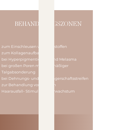
BEHANDLUNGSZONEN
zum Einschleusen von Wirkstoffen
zum Kollagenaufbau
bei Hyperpigmentierung und Melasma
bei großen Poren mit übermäßiger
Talgabsonderung
bei Dehnungs- und Schwangerschaftsstreifen
zur Behandlung von Narben
Haarausfall- Stimuliert Haarwachstum