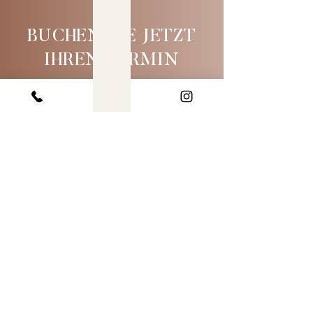
BUCHEN SIE JETZT
IHREN TERMIN
Zur Terminbuchung
KONTAKT
Mönckebergstr. 17
20095 Hamburg
+49 (0)40 688 740 63
info@lysea-aesthetic.com