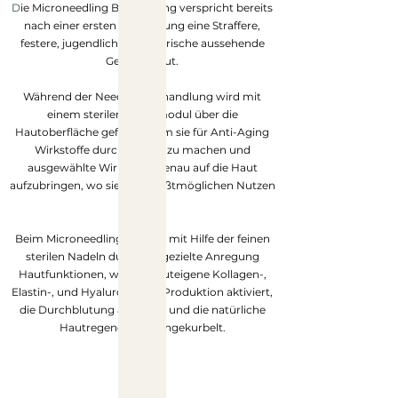
D
ie Microneedling Behandlung verspricht bereits
nach einer ersten Behandlung eine Straffere,
festere, jugendlichere und frische aussehende
Gesichtshaut.
Während der Needling-Behandlung wird mit
einem sterilen Nadelmodul über die
Hautoberfläche gefahren, um sie für Anti-Aging
Wirkstoffe durchlässiger zu machen und
ausgewählte Wirkstoffe genau auf die Haut
aufzubringen, wo sie den größtmöglichen Nutzen
haben.
Beim Microneedling werden mit Hilfe der feinen
sterilen Nadeln durch die gezielte Anregung
Hautfunktionen, wie die hauteigene Kollagen-,
Elastin-, und Hyaluronsäure Produktion aktiviert,
die Durchblutung angeregt und die natürliche
Hautregeneration angekurbelt.